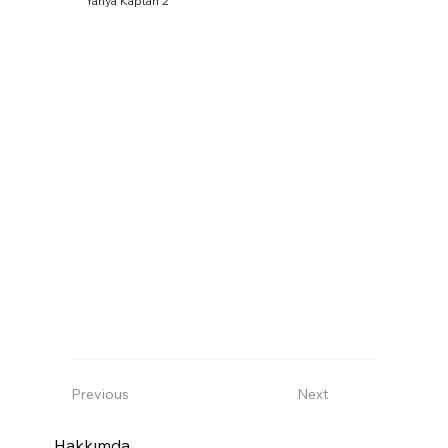
Yahya Kaptan 2
Previous
Next
Hakkımda