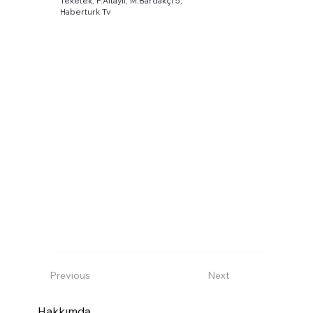
Teketek, F.Altaylı, M.Bardakçı 5,
Haberturk Tv
Previous
Next
Hakkımda