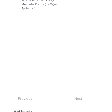
Tarsus Amerikan Koleji
Mezunlar Derneği - Oğuz
Aydemir 1
Previous
Next
Hakkımda