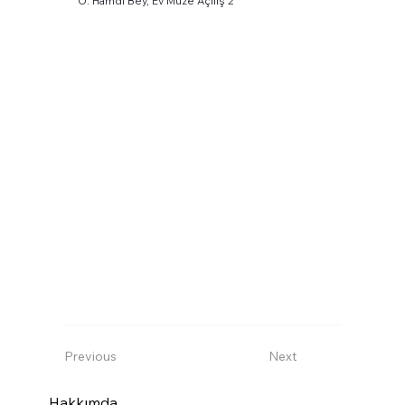
O. Hamdi Bey, Ev Müze Açılış 2
Previous
Next
Hakkımda