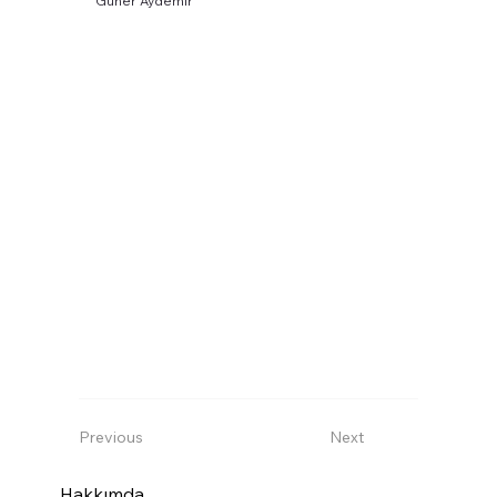
Güner Aydemir
Previous
Next
Hakkımda