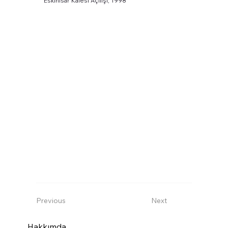
Eskihisar Kalesi Açılışı, 1998
Previous
Next
Hakkımda