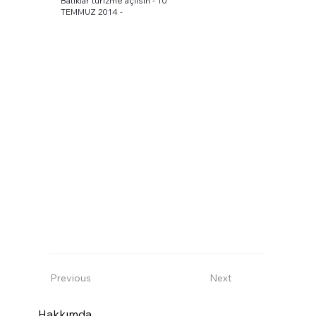
Batıklar turizme açılsın - 10
TEMMUZ 2014 -
Previous
Next
Hakkımda