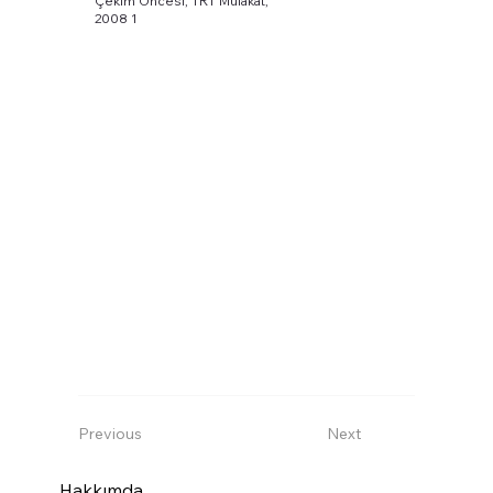
Çekim Öncesi, TRT Mülakat,
2008 1
Previous
Next
Hakkımda