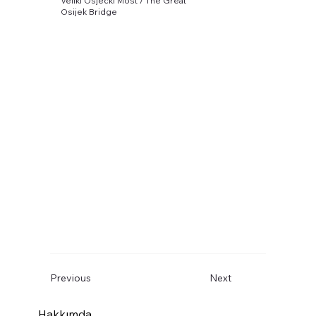
Veliki Osjecki Most / The Great
Osijek Bridge
Previous
Next
Hakkımda