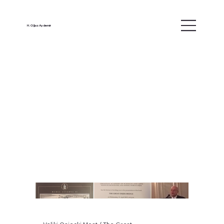
H. Oğuz Aydemir