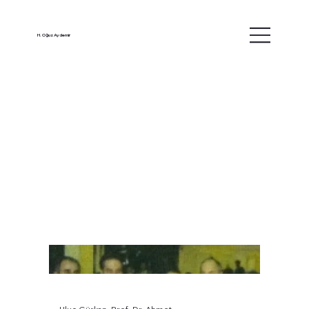
H. Oğuz Aydemir