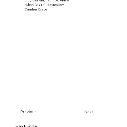
Uluç Gürkan, Prof. Dr. Ahmet
Ayhan (GYTE), Kaymakam
Cumhur Ersoy
Previous
Next
Hakkımda