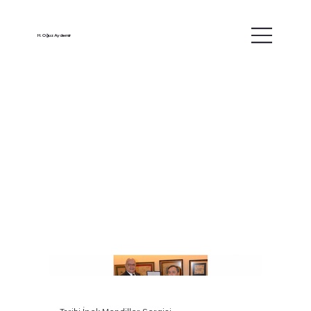
H. Oğuz Aydemir