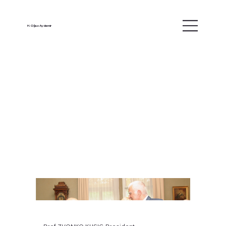
H. Oğuz Aydemir