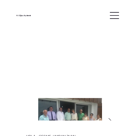
H. Oğuz Aydemir