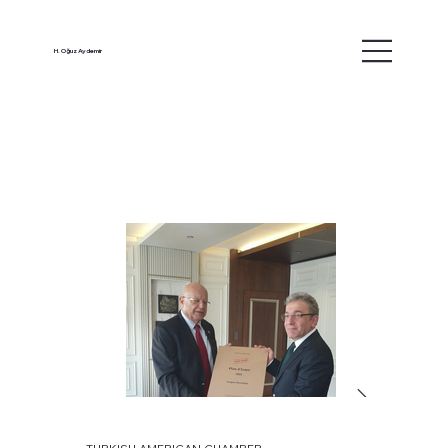
H. Oğuz Aydemir