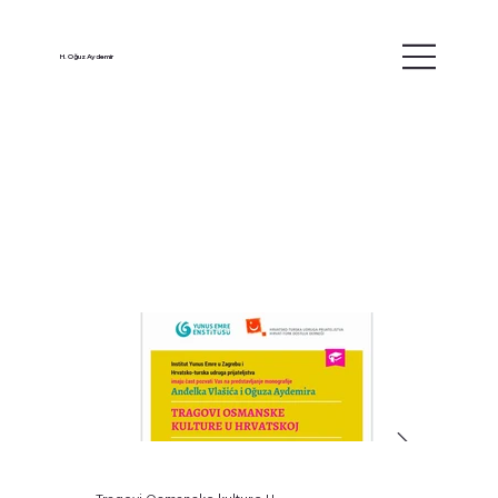
H. Oğuz Aydemir