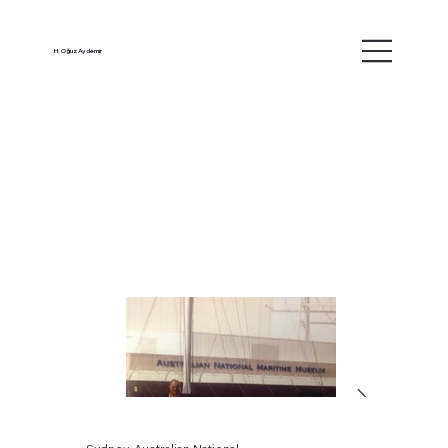
H. Oğuz Aydemir