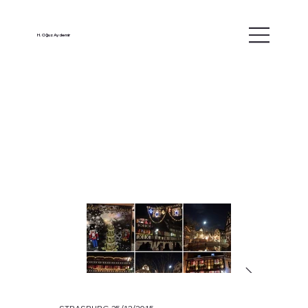
H. Oğuz Aydemir