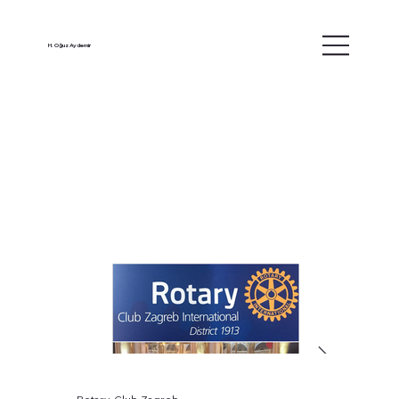
H. Oğuz Aydemir