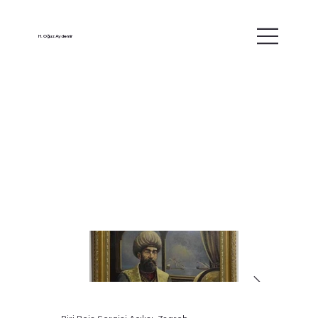
H. Oğuz Aydemir