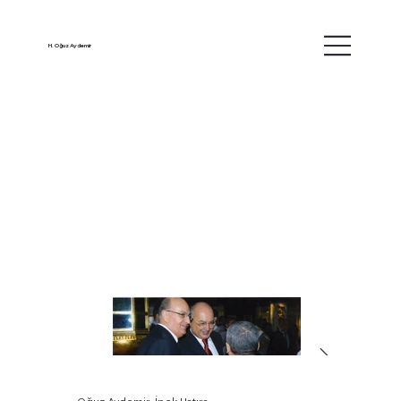
H. Oğuz Aydemir