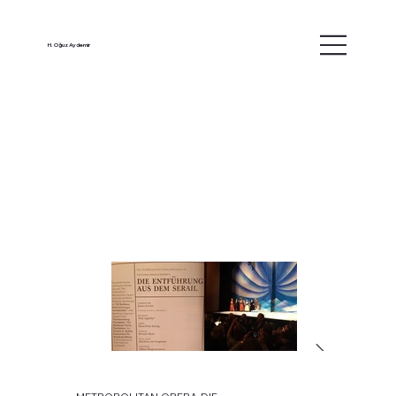
H. Oğuz Aydemir