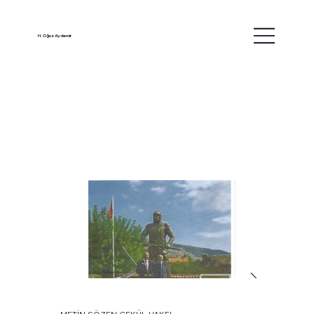
H. Oğuz Aydemir