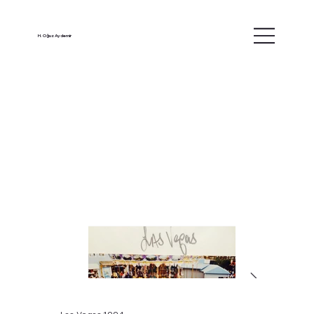
H. Oğuz Aydemir