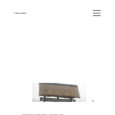
H. Oğuz Aydemir