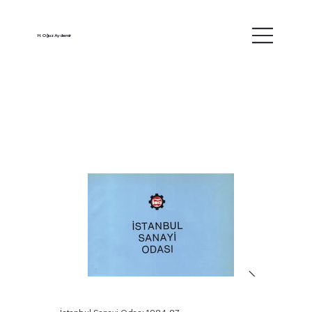
H. Oğuz Aydemir