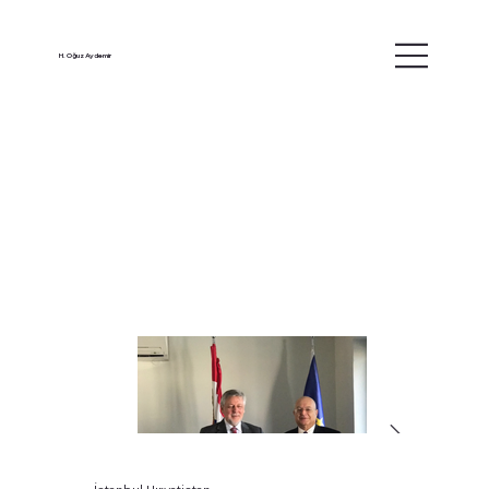
H. Oğuz Aydemir