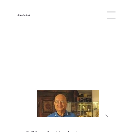
H. Oğuz Aydemir