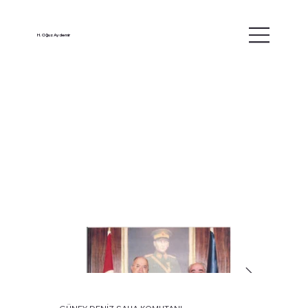
H. Oğuz Aydemir