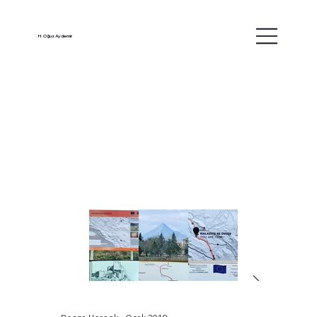
H. Oğuz Aydemir