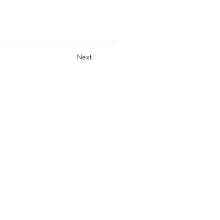
Next
Instagram
Facebook
Youtube
E-Mail