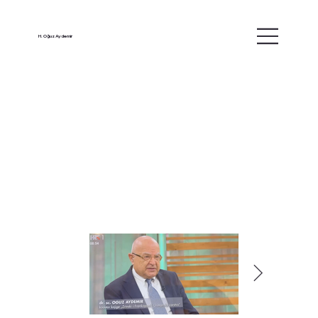
H. Oğuz Aydemir