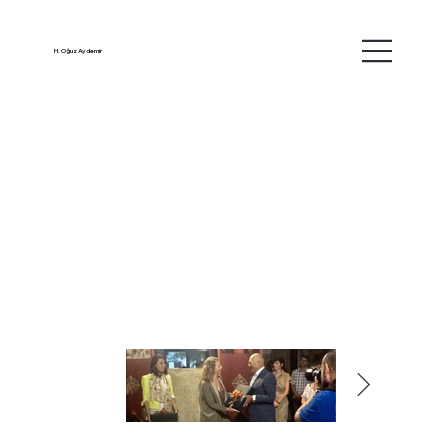
H. Oğuz Aydemir