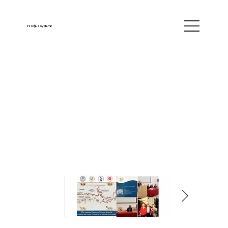
H. Oğuz Aydemir