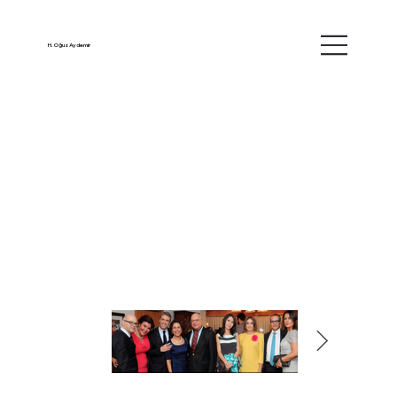
H. Oğuz Aydemir