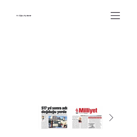
H. Oğuz Aydemir