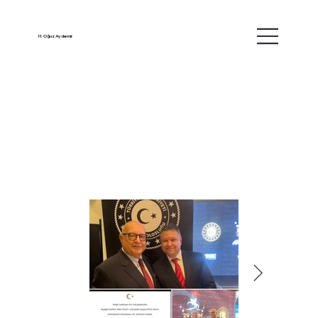
H. Oğuz Aydemir