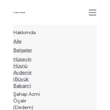
H. Oğuz Aydemir
Hakkımda
Aile
Belgeler
Hüseyin
Hüsnü
Aydemir
(Büyük
Babam)
Şahap Azmi
Öçalır
(Dedem)